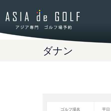
ダナン
ゴルフ場名
平日