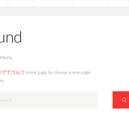
ound
iteria.
 アジアでゴルフ
home page to choose a new page.
am.