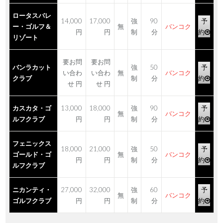
ロータスバレ
14,000
17,000
強
90
予
ー・ゴルフ＆
無
バンコク
円
円
制
分
約
リゾート
要お問
要お問
バンラカット
強
50
予
い合わ
い合わ
無
バンコク
クラブ
制
分
約
せ 円
せ 円
カスカタ・ゴ
13,000
18,000
強
90
予
無
バンコク
ルフクラブ
円
円
制
分
約
フェニックス
18,000
21,000
強
50
予
ゴールド・ゴ
無
バンコク
円
円
制
分
約
ルフクラブ
ニカンティ・
27,000
32,000
強
60
予
無
バンコク
ゴルフクラブ
円
円
制
分
約