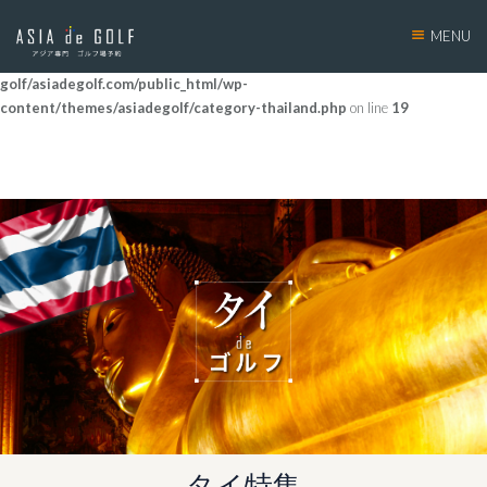
MENU
Warning
: Use of undefined constant countryth - assumed 'countryth' (this will
throw an Error in a future version of PHP) in
/home/docus-
golf/asiadegolf.com/public_html/wp-
content/themes/asiadegolf/category-thailand.php
on line
19
タイ特集