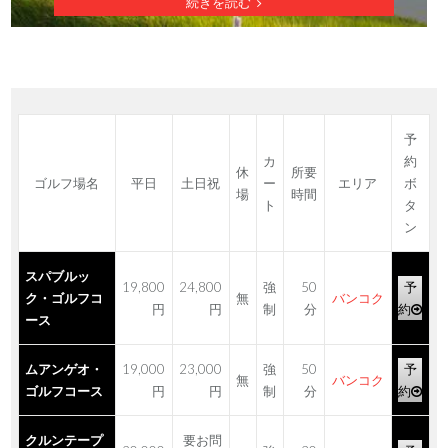
続きを読む
予
カ
約
休
所要
ゴルフ場名
平日
土日祝
ー
エリア
ボ
場
時間
ト
タ
ン
スパブルッ
19,800
24,800
強
50
予
ク・ゴルフコ
無
バンコク
円
円
制
分
約
ース
ムアンゲオ・
19,000
23,000
強
50
予
無
バンコク
ゴルフコース
円
円
制
分
約
クルンテープ
要お問