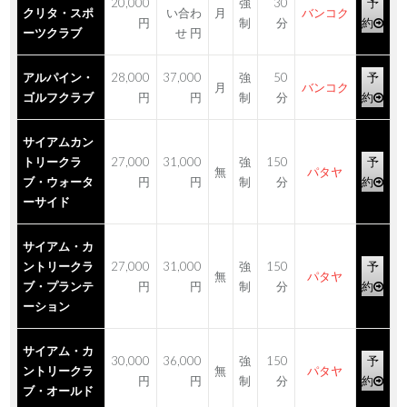
20,000
強
30
予
クリタ・スポ
い合わ
月
バンコク
円
制
分
約
ーツクラブ
せ 円
アルパイン・
28,000
37,000
強
50
予
月
バンコク
ゴルフクラブ
円
円
制
分
約
サイアムカン
トリークラ
27,000
31,000
強
150
予
無
パタヤ
ブ・ウォータ
円
円
制
分
約
ーサイド
サイアム・カ
ントリークラ
27,000
31,000
強
150
予
無
パタヤ
ブ・プランテ
円
円
制
分
約
ーション
サイアム・カ
30,000
36,000
強
150
予
ントリークラ
無
パタヤ
円
円
制
分
約
ブ・オールド